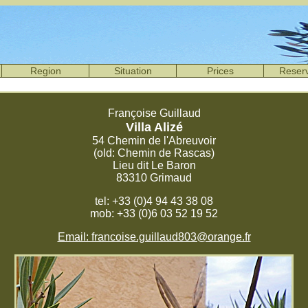
Region
Situation
Prices
Reserv
Fran
ç
oise Guillaud
Villa Aliz
é
54 Chemin de l'Abreuvoir
(old: Chemin de Rascas)
Lieu dit Le Baron
83310 Grimaud
tel: +33 (0)4 94 43 38 08
mob: +33 (0)6 03 52 19 52
Email: francoise.guillaud803@orange.fr